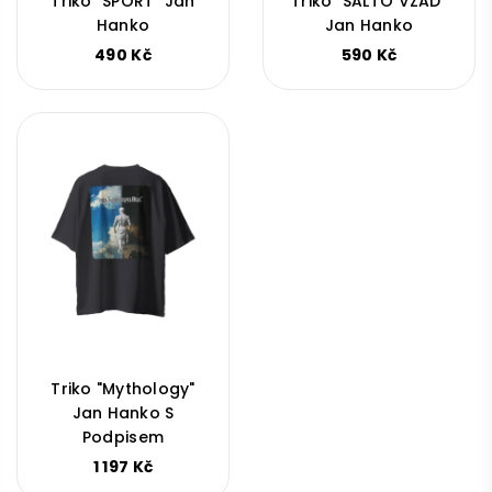
Triko "SPORT" Jan
Triko "SALTO VZAD"
Hanko
Jan Hanko
Běžná
Běžná
490 Kč
590 Kč
cena
cena
Triko "Mythology"
Jan Hanko S
Podpisem
Běžná
1 197 Kč
cena