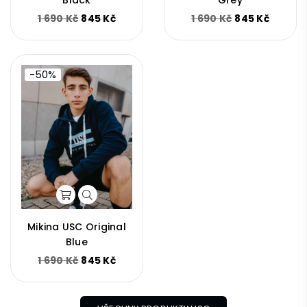
Běžná
Běžná
1 690 Kč
845 Kč
1 690 Kč
845 Kč
cena
cena
-50%
Mikina USC Original
Blue
Běžná
1 690 Kč
845 Kč
cena