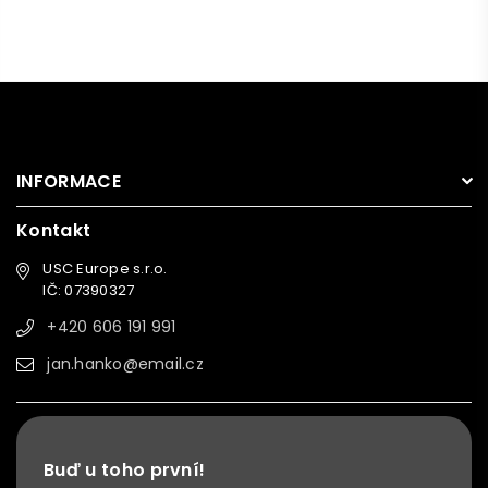
INFORMACE
Kontakt
USC Europe s.r.o.
IČ: 07390327
+420 606 191 991
jan.hanko@email.cz
Buď u toho první!